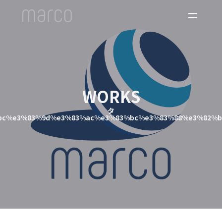
WORKS
タ
bc%e3%83%9d%e3%83%ac%e3%83%bc%e3%83%88%e3%82%b